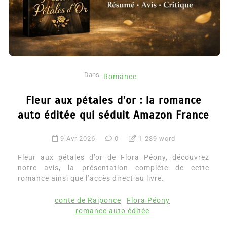
Dans
Romance
Fleur aux pétales d’or : la romance
auto éditée qui séduit Amazon France
9 Avr 2026
0
1 289 word
Fleur aux pétales d’or de Flora Péony, découvrez
notre avis, la présentation complète de cette
romance ainsi que l’accès direct au livre.
conte de Raiponce
Flora Péony
romance auto éditée