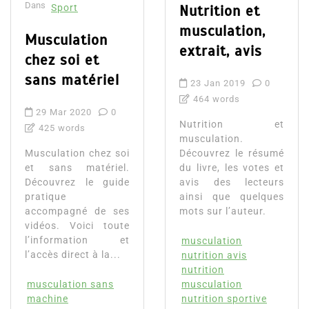
Dans
Sport
Nutrition et
musculation,
Musculation
extrait, avis
chez soi et
sans matériel
23 Jan 2019
0
464 words
29 Mar 2020
0
Nutrition et
425 words
musculation.
Musculation chez soi
Découvrez le résumé
et sans matériel.
du livre, les votes et
Découvrez le guide
avis des lecteurs
pratique
ainsi que quelques
accompagné de ses
mots sur l’auteur.
vidéos. Voici toute
l’information et
musculation
l’accès direct à la...
nutrition avis
nutrition
musculation sans
musculation
machine
nutrition sportive