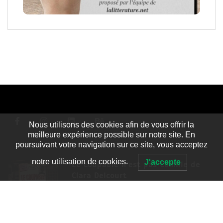
Nous utilisons des cookies afin de vous offrir la
meilleure expérience possible sur notre site. En
poursuivant votre navigation sur ce site, vous acceptez
notre utilisation de cookies.
J'accepte
Le coupable n’est pas Camille de
Clara Delcourt
8 Juil 2026
4 779 words
Romances – l’actualité : été 2026