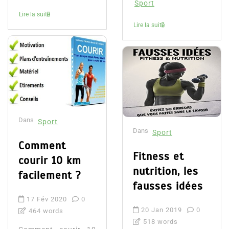
Sport
Lire la suite
Lire la suite
Dans
Sport
Dans
Sport
Comment
Fitness et
courir 10 km
nutrition, les
facilement ?
fausses idées
17 Fév 2020
0
20 Jan 2019
0
464 words
518 words