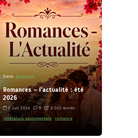
Dans
Romance
Romances – l’actualité : été
Dans
Thriller
2026
Le coupab
6 Juil 2026
0
3 052 words
de Clara 
littérature sentimentale
romance
8 Juil 2026