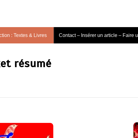
tion : Textes & Livres
Contact – Insérer un article – Faire 
ket résumé