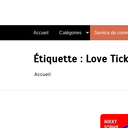
Aller
au
contenu
Accueil
Catégories
Service de correc
Étiquette :
Love Tic
Accueil