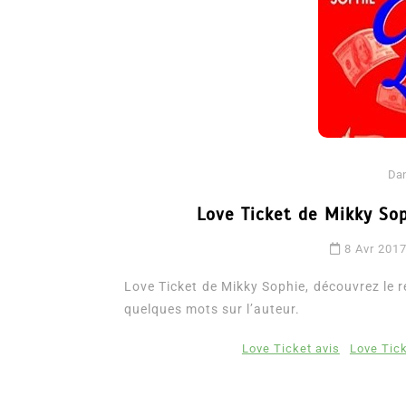
Da
Love Ticket de Mikky Sop
Dans
Romance
8 Avr 201
Romances – l’actualité : 
2026
Love Ticket de Mikky Sophie, découvrez le ré
quelques mots sur l’auteur.
6 Juil 2026
0
3 052 words
Love Ticket avis
Love Tic
littérature sentimentale
romance