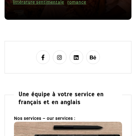
c
l
8 Juil 2026
0
e
Une équipe à votre service en
français et en anglais
Nos services – our services :