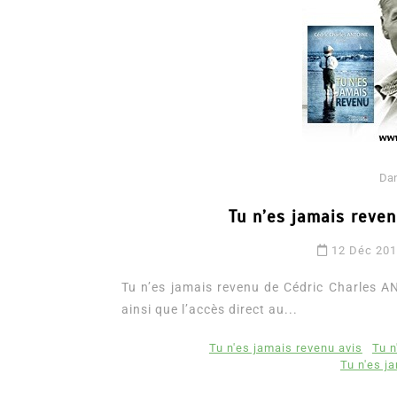
Da
Tu n’es jamais reve
Dans
Romance
12 Déc 20
Romances – l’actualité : 
2026
Tu n’es jamais revenu de Cédric Charles ANT
ainsi que l’accès direct au...
6 Juil 2026
0
3 052 words
littérature sentimentale
romance
Tu n'es jamais revenu avis
Tu n
Tu n'es j