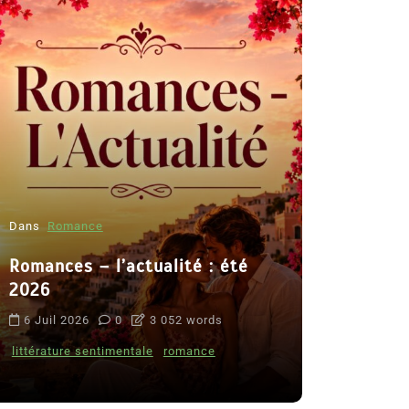
Dans
Romance
Romances – l’actualité : été
Dans
Thriller
2026
Le coupab
6 Juil 2026
0
3 052 words
de Clara 
littérature sentimentale
romance
8 Juil 2026