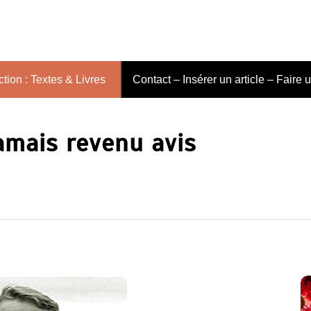
tion : Textes & Livres
Contact – Insérer un article – Faire 
jamais revenu avis