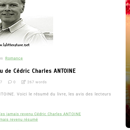
ns
Romance
nu de Cédric Charles ANTOINE
17
0
267 words
été
Dans
Thriller
OINE. Voici le résumé du livre, les avis des lecteurs
Le coupable n’est pas Camille
de Clara Delcourt
'es jamais revenu Cédric Charles ANTOINE
8 Juil 2026
0
4 779 words
amais revenu résumé