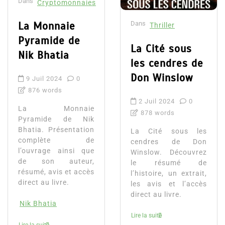
Dans
Cryptomonnaies
La Monnaie
Dans
Thriller
Pyramide de
La Cité sous
Nik Bhatia
les cendres de
Don Winslow
9 Juil 2024
0
876 words
2 Juil 2024
0
La Monnaie
878 words
Pyramide de Nik
Bhatia. Présentation
La Cité sous les
complète de
cendres de Don
l’ouvrage ainsi que
Winslow. Découvrez
de son auteur,
le résumé de
résumé, avis et accès
l’histoire, un extrait,
direct au livre.
les avis et l’accès
direct au livre.
Nik Bhatia
Lire la suite