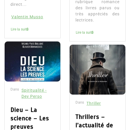
rubrique romance
direct...
des livres parus ou
très appréciés des
Valentin Musso
lectrices.
Lire la suite
Lire la suite
Dans
Spiritualité -
Dev Perso
Dans
Thriller
Dieu – La
Thrillers –
science – Les
l’actualité de
preuves