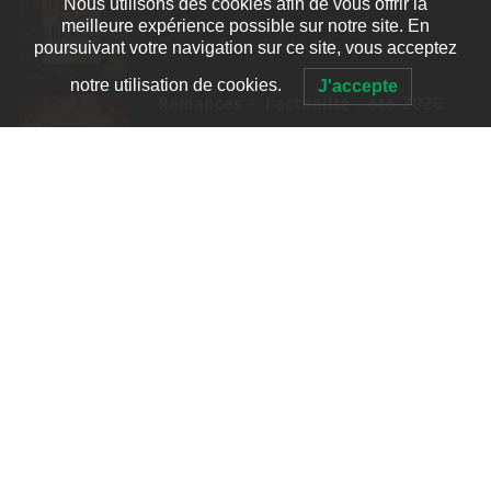
Clara Delcourt
Nous utilisons des cookies afin de vous offrir la
meilleure expérience possible sur notre site. En
8 Juil 2026
4 779 words
poursuivant votre navigation sur ce site, vous acceptez
notre utilisation de cookies.
J'accepte
Romances – l’actualité : été 2026
6 Juil 2026
3 052 words
Thrillers – l’actualité : été 2026
4 Juil 2026
2 995 words
Le coupable n’est pas Camille de
Clara Delcourt
0
4 779 words