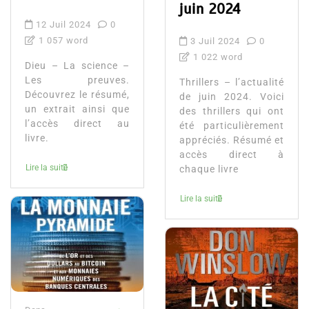
juin 2024
12 Juil 2024
0
1 057 word
3 Juil 2024
0
1 022 word
Dieu – La science –
Les preuves.
Thrillers – l’actualité
Découvrez le résumé,
de juin 2024. Voici
un extrait ainsi que
des thrillers qui ont
l’accès direct au
été particulièrement
livre.
appréciés. Résumé et
accès direct à
Lire la suite
chaque livre
Lire la suite