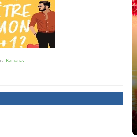
ns
Romance
été
Dans
Thriller
Le coupable n’est pas Camille
de Clara Delcourt
8 Juil 2026
0