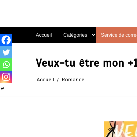
Aller
au
contenu
Accueil
Catégories
Service de correc
Veux-tu être mon +1
Accueil
Romance