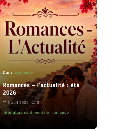
Dans
Romance
Romances – l’actualité : été
Dans
Thriller
2026
Le coupab
6 Juil 2026
0
de Clara 
littérature sentimentale
romance
8 Juil 2026