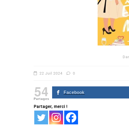
Da
Dans
Romance
22 Juil 2024
0
Romances – l’actualité : 
54
2026
Facebook
Partages
6 Juil 2026
0
Partager, merci !
littérature sentimentale
romance