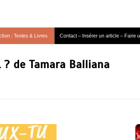
tion : Textes & Livres
Contact – Insérer un article – Faire 
 ? de Tamara Balliana