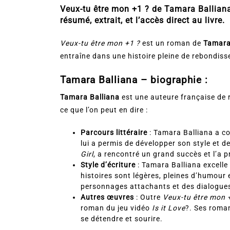
Veux-tu être mon +1 ? de Tamara Balliana
résumé, extrait, et l’accès direct au livre.
Veux-tu être mon +1 ?
est un roman de
Tamara
entraîne dans une histoire pleine de rebondis
Tamara Balliana – biographie :
Tamara Balliana
est une auteure française de 
ce que l’on peut en dire :
Parcours littéraire
: Tamara Balliana a co
lui a permis de développer son style et d
Girl
, a rencontré un grand succès et l’a pr
Style d’écriture
: Tamara Balliana excell
histoires sont légères, pleines d’humour e
personnages attachants et des dialogues 
Autres œuvres
: Outre
Veux-tu être mon 
roman du jeu vidéo
Is it Love
?. Ses roma
se détendre et sourire.