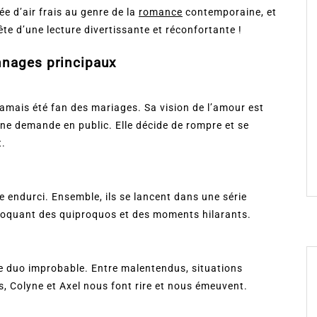
 d’air frais au genre de la
romance
contemporaine, et
ête d’une lecture divertissante et réconfortante !
nnages principaux
jamais été fan des mariages. Sa vision de l’amour est
 une demande en public. Elle décide de rompre et se
t.
re endurci. Ensemble, ils se lancent dans une série
voquant des quiproquos et des moments hilarants.
e duo improbable. Entre malentendus, situations
 Colyne et Axel nous font rire et nous émeuvent.