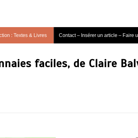
tion : Textes & Livres
Contact – Insérer un article – Faire 
naies faciles, de Claire Ba