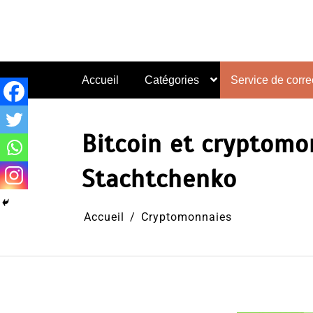
Aller
au
contenu
Accueil
Catégories
Service de correc
Bitcoin et cryptomon
Stachtchenko
Accueil
Cryptomonnaies