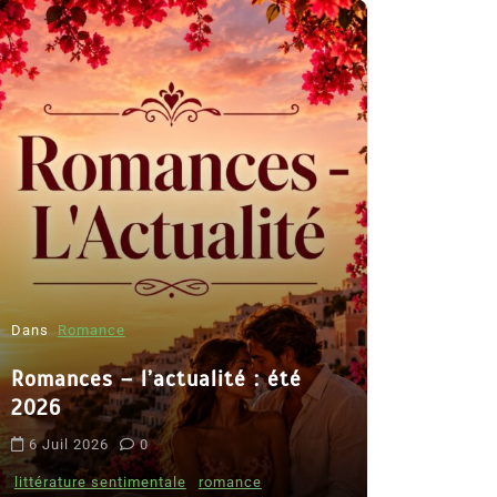
Dans
Romance
Romances – l’actualité : été
Dans
Thriller
2026
Le coupab
6 Juil 2026
0
de Clara 
littérature sentimentale
romance