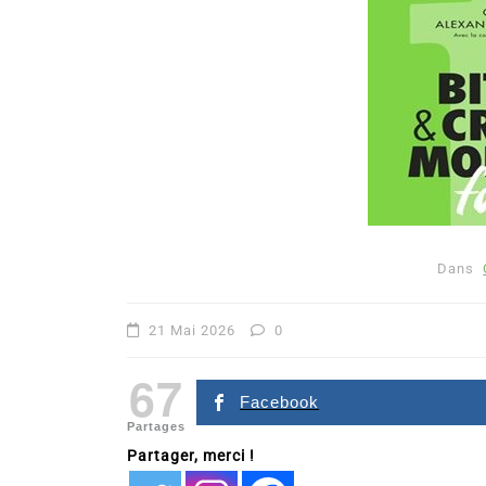
Dans
Dans
Romance
21 Mai 2026
0
Romances – l’actualité : 
67
2026
Facebook
Partages
6 Juil 2026
0
Partager, merci !
littérature sentimentale
romance