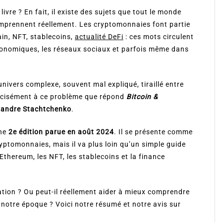
ivre ? En fait, il existe des sujets que tout le monde
omprennent réellement. Les cryptomonnaies font partie
ain, NFT, stablecoins,
actualité DeFi
: ces mots circulent
conomiques, les réseaux sociaux et parfois même dans
univers complexe, souvent mal expliqué, tiraillé entre
récisément à ce problème que répond
Bitcoin &
xandre Stachtchenko
.
une
2e édition parue en août 2024
. Il se présente comme
ryptomonnaies, mais il va plus loin qu’un simple guide
Ethereum, les NFT, les stablecoins et la finance
iation ? Ou peut-il réellement aider à mieux comprendre
otre époque ? Voici notre résumé et notre avis sur