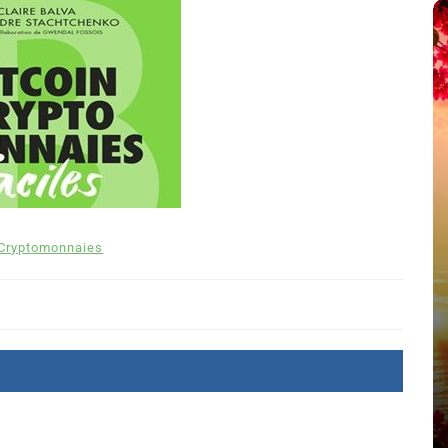
Cryptomonnaies
été
Dans
Thriller
Le coupable n’est pas Camille
de Clara Delcourt