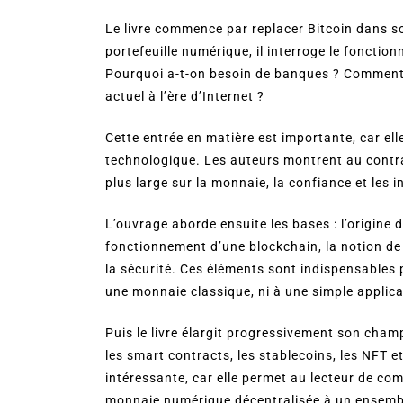
Le livre commence par replacer Bitcoin dans s
portefeuille numérique, il interroge le fonctio
Pourquoi a-t-on besoin de banques ? Comment c
actuel à l’ère d’Internet ?
Cette entrée en matière est importante, car el
technologique. Les auteurs montrent au contra
plus large sur la monnaie, la confiance et les i
L’ouvrage aborde ensuite les bases : l’origine 
fonctionnement d’une blockchain, la notion de m
la sécurité. Ces éléments sont indispensables
une monnaie classique, ni à une simple applica
Puis le livre élargit progressivement son champ
les smart contracts, les stablecoins, les NFT e
intéressante, car elle permet au lecteur de c
monnaie numérique décentralisée à un ensembl