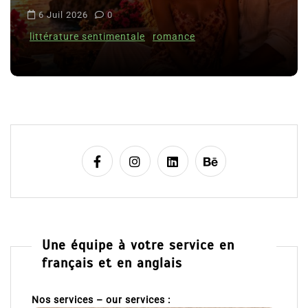
Le coupable n’est pas Camille de
i
Clara Delcourt
c
l
8 Juil 2026
0
e
Une équipe à votre service en
français et en anglais
Nos services – our services :