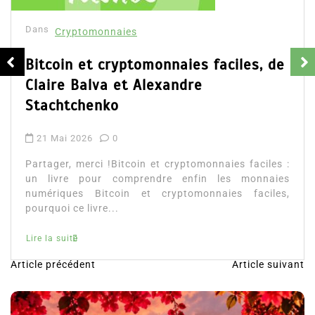
Cryptomonnaies et IA : Le Duo qui
Façonne Demain
23 Oct 2025
0
Partager, merci !Cryptomonnaies et IA : Le Duo qui
Façonne Demain, un livre visionnaire sur la fusion
entre blockchain et intelligence artificielle....
Lire la suite
Article précédent
Article suivant
N
a
v