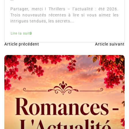
4 Juil 2026
0
Partager, merci ! Thrillers – l’actualité : été 2026.
Trois nouveautés récentes à lire si vous aimez les
intrigues tendues, les secrets...
Lire la suite
Article précédent
Article suivant
N
a
v
i
g
a
t
i
o