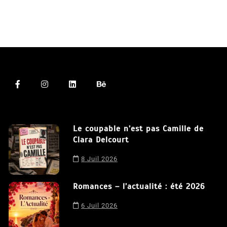
Le coupable n’est pas Camille de
Clara Delcourt
8 Juil 2026
Nous utilisons des cookies afin de vous offrir la meilleure
Romances – l’actualité : été 2026
expérience possible sur notre site. En poursuivant votre
navigation sur ce site, vous acceptez notre utilisation de
6 Juil 2026