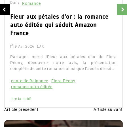
Dans
Romance
Fleur aux pétales d’or : la romance
auto éditée qui séduit Amazon
France
9 Avr 2026
0
Partager, merci !Fleur aux pétales d’or de Flora
Péony, découvrez notre avis, la présentation
complète de cette romance ainsi que l’accès direct...
conte de Raiponce
Flora Péony
romance auto éditée
Lire la suite
Article précédent
Article suivant
N
a