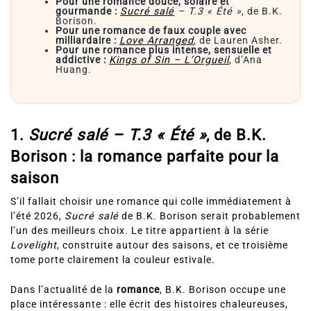
Pour une romance douce, solaire et
gourmande :
Sucré salé
– T.3 « Été »
, de B.K.
Borison.
Pour une romance de faux couple avec
milliardaire :
Love Arranged
, de Lauren Asher.
Pour une romance plus intense, sensuelle et
addictive :
Kings of Sin – L’Orgueil
, d’Ana
Huang.
1.
Sucré salé – T.3 « Été »
, de B.K.
Borison : la romance parfaite pour la
saison
S’il fallait choisir une romance qui colle immédiatement à
l’été 2026,
Sucré salé
de B.K. Borison serait probablement
l’un des meilleurs choix. Le titre appartient à la série
Lovelight
, construite autour des saisons, et ce troisième
tome porte clairement la couleur estivale.
Dans l’actualité de la
romance
, B.K. Borison occupe une
place intéressante : elle écrit des histoires chaleureuses,