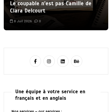
Le coupable n’est pas Camille de
i
Clara Delcourt
c
l
8 Juil 2026
0
e
Une équipe à votre service en
français et en anglais
Nos services – our services :