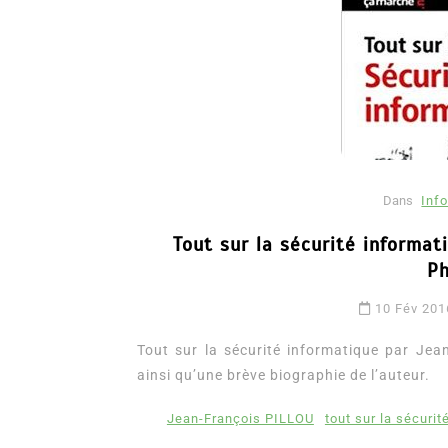
Dans
Info
Tout sur la sécurité informat
Dans
Romance
Ph
Romances – l’actualité : 
10 Fév 201
2026
Tout sur la sécurité informatique par Jean
6 Juil 2026
0
3 052 words
ainsi qu’une brève biographie de l’auteur.
littérature sentimentale
romance
Jean-François PILLOU
tout sur la sécurit