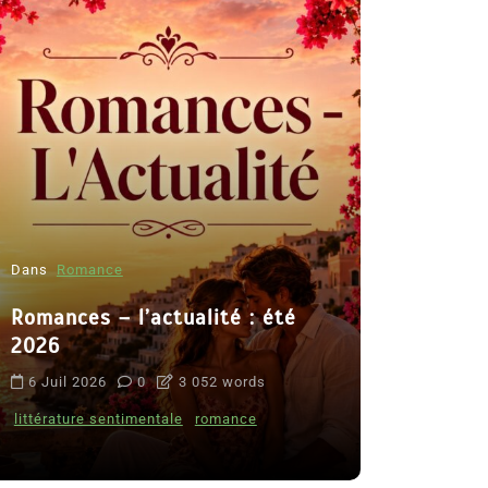
Dans
Romance
Romances – l’actualité : été
Dans
Thriller
2026
Le coupab
6 Juil 2026
0
3 052 words
de Clara 
littérature sentimentale
romance
8 Juil 2026