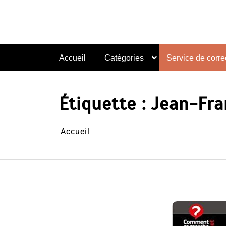
Aller
au
contenu
Accueil
Catégories
Service de correc
Étiquette :
Jean-Fra
Accueil