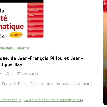
rmatique - Internet
ique, de Jean-François Pillou et Jean-
ilippe Bay
été
Dans
Thriller
6
0
285 words
Le coupable n’est pas Camille
-François Pillou. Résumé, votes et avis des lecteurs
de Clara Delcourt
8 Juil 2026
0
4 779 words
é informatique
Tout sur la sécurité informatique avis