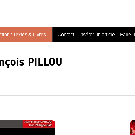
tion : Textes & Livres
Contact – Insérer un article – Faire 
nçois PILLOU