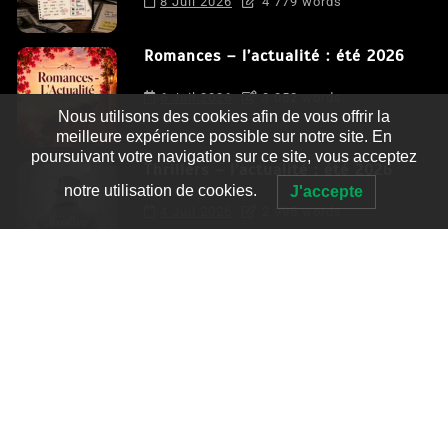
8 Juil 2026
4 779 words
Romances – l’actualité : été 2026
6 Juil 2026
3 052 words
Nous utilisons des cookies afin de vous offrir la
meilleure expérience possible sur notre site. En
poursuivant votre navigation sur ce site, vous acceptez
Thrillers – l’actualité : été 2026
notre utilisation de cookies.
J'accepte
4 Juil 2026
2 995 words
Le coupable n’est pas Camille de
Clara Delcourt
0
4 779 words
Romances – l’actualité : été 2026