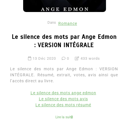
Dans
Romance
Le silence des mots par Ange Edmon
: VERSION INTÉGRALE
13 Déc 2020
0
433 words
Le silence des mots par Ange Edmon : VERSION
INTÉGRALE. Résumé, extrait, votes, avis ainsi que
l’accès direct au livre.
Le silence des mots ange edmon
Le silence des mots avis
Le silence des mots résumé
Lire la suite