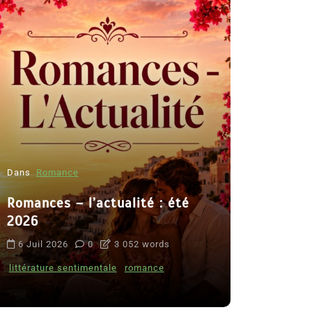
Dans
Romance
Romances – l’actualité : été
Dans
Thriller
2026
Le coupab
6 Juil 2026
0
3 052 words
de Clara 
littérature sentimentale
romance
8 Juil 2026