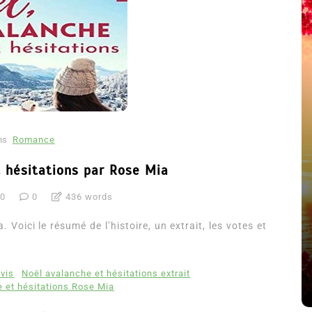
ns
Romance
t hésitations par Rose Mia
20
0
436 words
été
Dans
Thriller
 Voici le résumé de l’histoire, un extrait, les votes et
Le coupable n’est pas Camille
de Clara Delcourt
avis
Noël avalanche et hésitations extrait
8 Juil 2026
0
4 779 words
 et hésitations Rose Mia