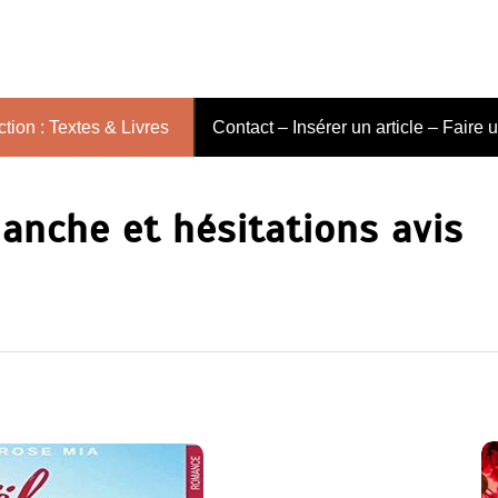
tion : Textes & Livres
Contact – Insérer un article – Faire 
lanche et hésitations avis