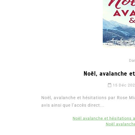
Da
Noël, avalanche e
Dans
Romance
15 Déc 20
Romances – l’actualité : 
2026
Noël, avalanche et hésitations par Rose Mia.
avis ainsi que l’accès direct...
6 Juil 2026
0
3 052 words
littérature sentimentale
romance
Noël avalanche et hésitations 
Noël avalanche