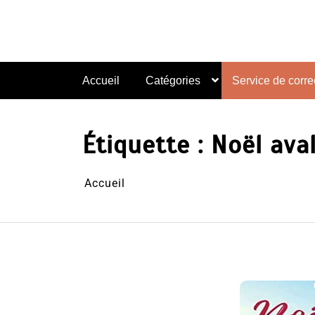
Aller
au
contenu
Accueil
Catégories
Service de correc
Étiquette :
Noël ava
Accueil