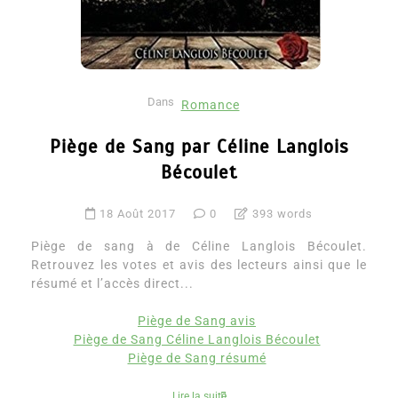
Dans
Romance
Piège de Sang par Céline Langlois
Bécoulet
18 Août 2017
0
393 words
Piège de sang à de Céline Langlois Bécoulet.
Retrouvez les votes et avis des lecteurs ainsi que le
résumé et l’accès direct...
Piège de Sang avis
Piège de Sang Céline Langlois Bécoulet
Piège de Sang résumé
Lire la suite