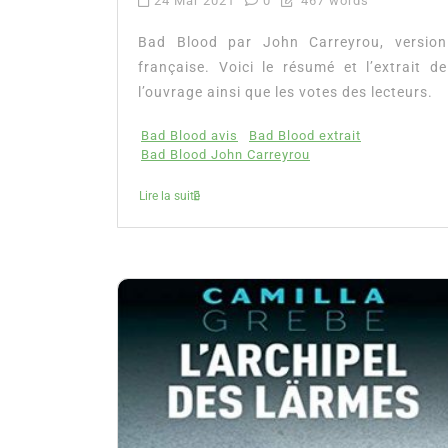
24 Mar 2021
0
467 words
Bad Blood par John Carreyrou, version
française. Voici le résumé et l’extrait de
l’ouvrage ainsi que les votes des lecteurs.
Bad Blood avis
Bad Blood extrait
Bad Blood John Carreyrou
Lire la suite