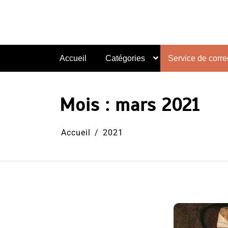
Aller
au
contenu
Accueil
Catégories
Service de correc
Mois :
mars 2021
Accueil
2021