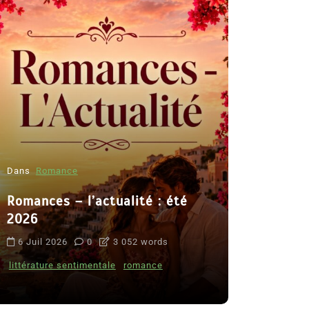
Dans
Romance
Romances – l’actualité : été
Dans
Thriller
2026
Le coupab
6 Juil 2026
0
3 052 words
de Clara 
littérature sentimentale
romance
8 Juil 2026