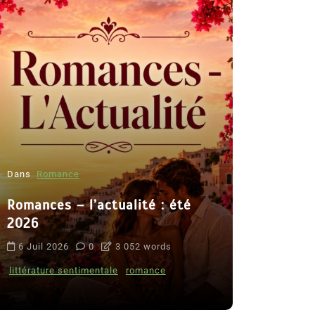
Dans
Romance
Romances – l’actualité : été
Dans
Thriller
2026
Le coupab
6 Juil 2026
0
3 052 words
de Clara 
littérature sentimentale
romance
8 Juil 2026