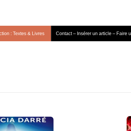
tion : Textes & Livres
Contact – Insérer un article – Faire 