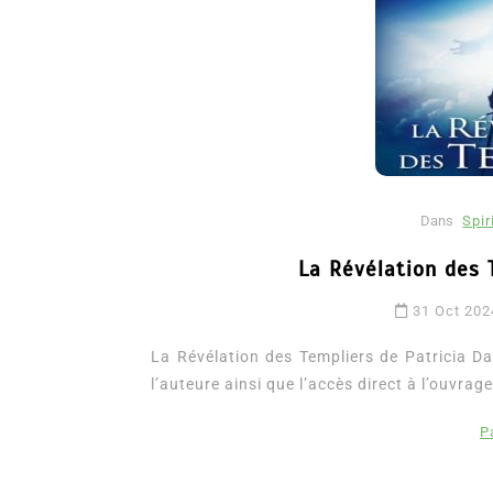
Dans
Spir
La Révélation des 
Dans
Romance
31 Oct 202
Romances – l’actualité : 
2026
La Révélation des Templiers de Patricia Da
l’auteure ainsi que l’accès direct à l’ouvrage
6 Juil 2026
0
3 052 words
littérature sentimentale
romance
P