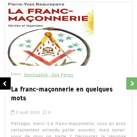
Dans
Spiritualité - Dev Perso
L’immense pouvoir du voyage astra
– Viens, on t’emmène…
28 Jan 2025
0
Partager, merci !L’immense pouvoir du voyage as
– Viens, on t’emmène… d’Alexandra Gabri
Découvrez le résumé du livre ainsi que quel
avez
mots...
vez-
onse
Lire la suite