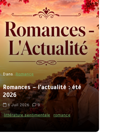
Dans
Romance
Romances – l’actualité : été
Dans
Thriller
2026
Le coupab
6 Juil 2026
0
de Clara 
littérature sentimentale
romance
8 Juil 2026