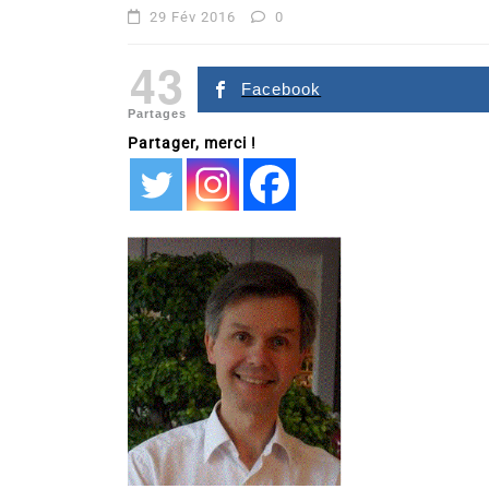
29 Fév 2016
0
43
Facebook
Partages
Partager, merci !
Dans
Romance
Romances – l’actualité : 
2026
6 Juil 2026
0
littérature sentimentale
romance