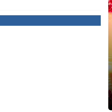
été
Dans
Thriller
Le coupable n’est pas Camille
de Clara Delcourt
8 Juil 2026
0