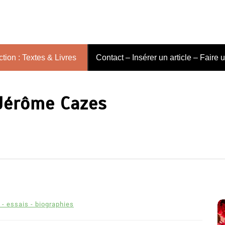
tion : Textes & Livres
Contact – Insérer un article – Faire 
 Jérôme Cazes
 - essais - biographies