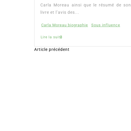
Carla Moreau ainsi que le résumé de son
livre et l’avis des...
Carla Moreau biographie
Sous influence
Lire la suite
Article précédent
N
a
v
i
g
a
t
i
o