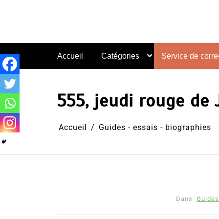
Aller
au
contenu
Accueil
Catégories
Service de correc
555, jeudi rouge de
Accueil
Guides - essais - biographies
Dans
Guides