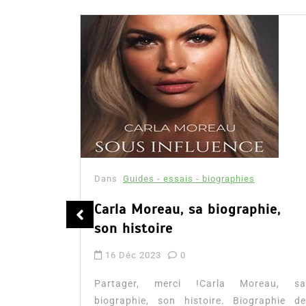
Thriller
 et
Dans
Guides - essais - biographies
Carla Moreau, sa biographie,
son histoire
e de Lisa
16 Déc 2023
0
l’auteure,
ns et avis
Partager, merci !Carla Moreau, sa
biographie, son histoire. Biographie de