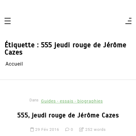
Aller
au
contenu
Étiquette :
555 jeudi rouge de Jérôme
Cazes
Accueil
Dans
Guides - essais - biographies
555, jeudi rouge de Jérôme Cazes
29 Fév 2016
0
252 words