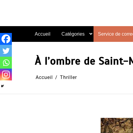
Aller
au
contenu
Accueil
Catégories
Service de correc
À l’ombre de Saint-M
Accueil
Thriller