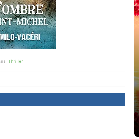
ans
Thriller
été
Dans
Thriller
Le coupable n’est pas Camille
de Clara Delcourt
8 Juil 2026
0