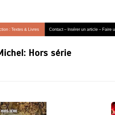
tion : Textes & Livres
Contact – Insérer un article – Faire 
ichel: Hors série