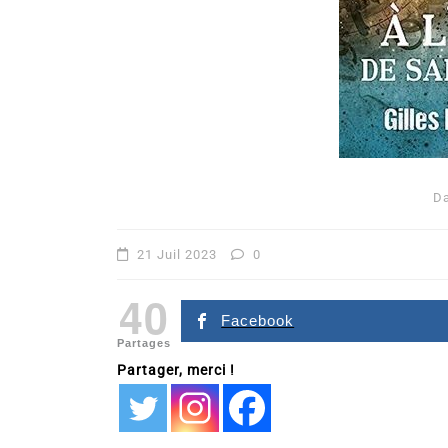
D
Dans
Romance
21 Juil 2023
0
Romances – l’actualité : 
40
2026
Facebook
Partages
6 Juil 2026
0
Partager, merci !
littérature sentimentale
romance