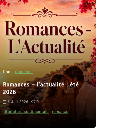
Dans
Romance
Romances – l’actualité : été
Dans
Thriller
2026
Le coupab
6 Juil 2026
0
de Clara 
littérature sentimentale
romance
8 Juil 2026