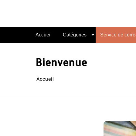
Aller
au
contenu
Accueil
Catégories
Service de correc
Bienvenue
Accueil