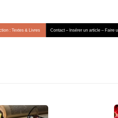
tion : Textes & Livres
Contact – Insérer un article – Faire 