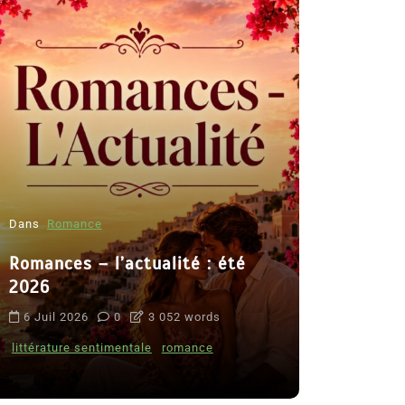
Dans
Romance
Romances – l’actualité : été
Dans
Thriller
2026
Le coupab
6 Juil 2026
0
3 052 words
de Clara 
littérature sentimentale
romance
8 Juil 2026