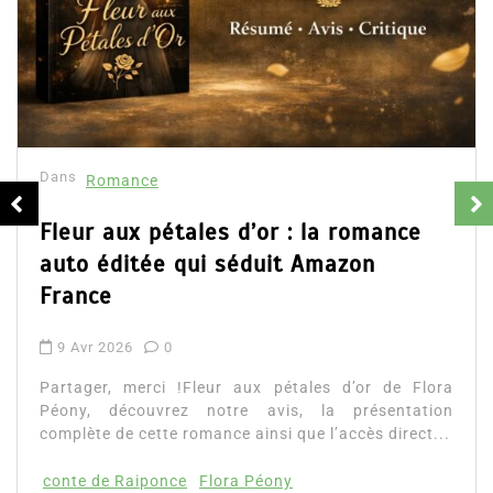
Dans
Romance
Fleur aux pétales d’or : la romance
auto éditée qui séduit Amazon
France
9 Avr 2026
0
Partager, merci !Fleur aux pétales d’or de Flora
Péony, découvrez notre avis, la présentation
complète de cette romance ainsi que l’accès direct...
conte de Raiponce
Flora Péony