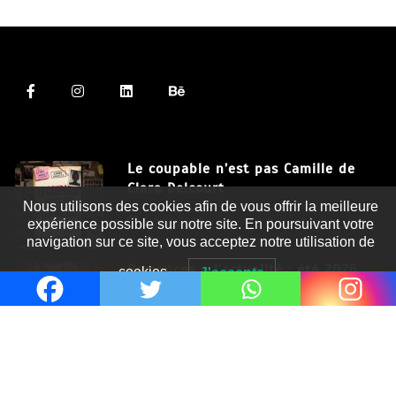
Le coupable n’est pas Camille de
Clara Delcourt
Nous utilisons des cookies afin de vous offrir la meilleure
8 Juil 2026
expérience possible sur notre site. En poursuivant votre
navigation sur ce site, vous acceptez notre utilisation de
Romances – l’actualité : été 2026
cookies.
J'accepte
6 Juil 2026
Thrillers – l’actualité : été 2026