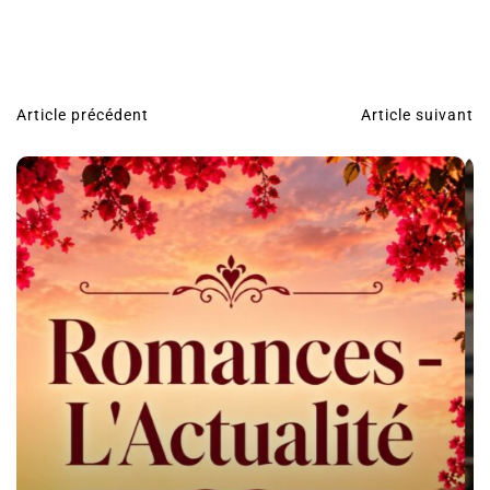
Article précédent
Article suivant
N
a
v
i
g
a
t
i
o
n
d