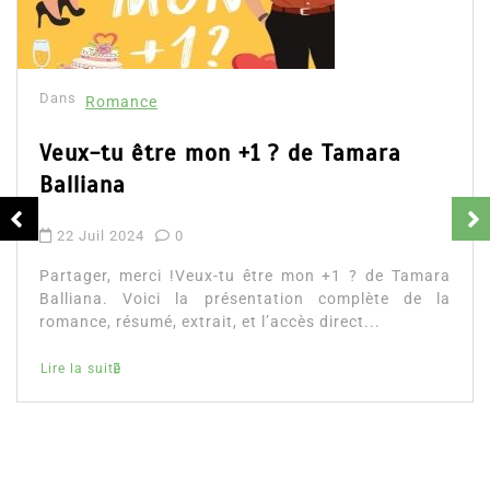
Dans
Romance
Romances – l’actualité : été 2026
6 Juil 2026
0
Partager, merci ! Romances – l’actualité : été 2026.
Trois nouveautés récentes à lire si vous aimez les
histoires d’amour, les faux...
littérature sentimentale
romance
Lire la suite