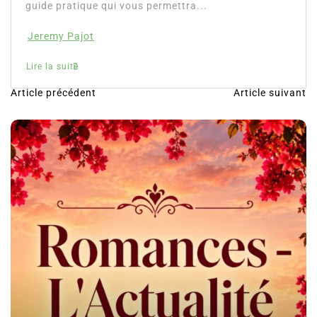
guide pratique qui vous permettra...
Jeremy Pajot
Lire la suite
Article précédent
Article suivant
N
a
v
i
g
a
t
i
o
n