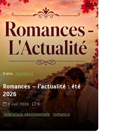
Dans
Romance
Romances – l’actualité : été
Dans
Thriller
2026
Le coupab
6 Juil 2026
0
de Clara 
littérature sentimentale
romance
8 Juil 2026