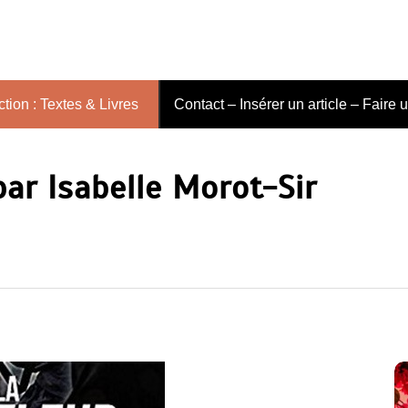
tion : Textes & Livres
Contact – Insérer un article – Faire 
par Isabelle Morot-Sir