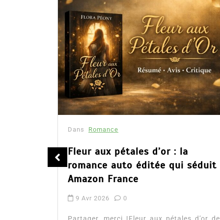
Dans
Romance
été
Fleur aux pétales d’or : la
romance auto éditée qui séduit
Amazon France
9 Avr 2026
0
tualité :
es à lire
Partager, merci !Fleur aux pétales d’or de