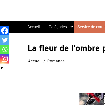
Aller
au
contenu
Accueil
Catégories
Service de correc
La fleur de l’ombre 
Accueil
Romance