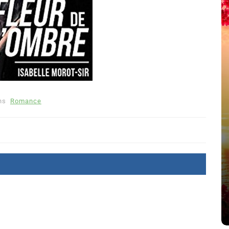
ns
Romance
été
Dans
Thriller
Le coupable n’est pas Camille
de Clara Delcourt
8 Juil 2026
0