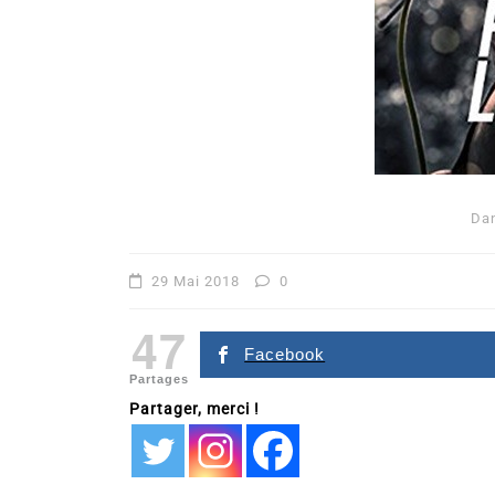
Da
Dans
Romance
29 Mai 2018
0
Romances – l’actualité : 
47
2026
Facebook
Partages
6 Juil 2026
0
Partager, merci !
littérature sentimentale
romance