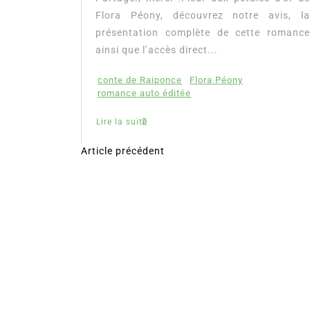
mour, les
Flora Péony, découvrez notre avis, la
présentation complète de cette romance
ainsi que l’accès direct...
conte de Raiponce
Flora Péony
romance auto éditée
Lire la suite
Article précédent
N
a
v
i
g
a
t