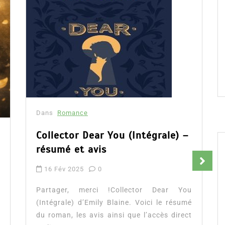
Dans
Romance
Collector Dear You (Intégrale) –
résumé et avis
16 Fév 2025
0
Partager, merci !Collector Dear You
(Intégrale) d’Emily Blaine. Voici le résumé
du roman, les avis ainsi que l’accès direct