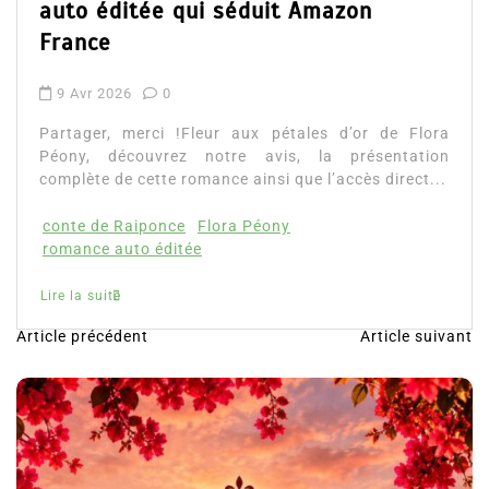
Lire la suite
lora
tion
t...
Article précédent
Article suivant
N
a
v
i
g