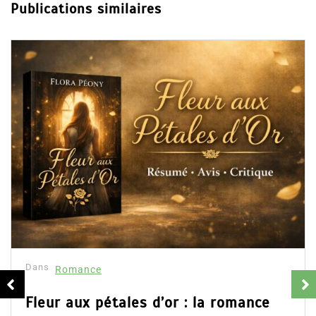
Publications similaires
Dans
Romance
Collector Dear You (Intégrale) –
résumé et avis
16 Fév 2025
0
Partager, merci !Collector Dear You (Intégr
d’Emily Blaine. Voici le résumé du roman, les 
ainsi que l’accès direct au livre. Partager,...