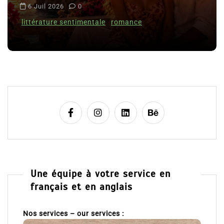
i
Clara Delcourt
c
l
8 Juil 2026
0
e
Une équipe à votre service en
français et en anglais
Nos services – our services :