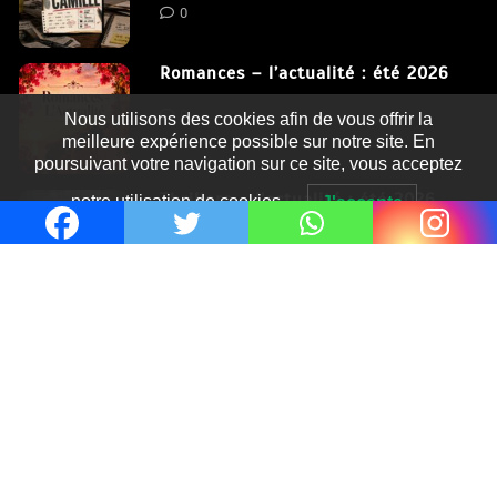
0
Romances – l’actualité : été 2026
0
Nous utilisons des cookies afin de vous offrir la
meilleure expérience possible sur notre site. En
poursuivant votre navigation sur ce site, vous acceptez
Thrillers – l’actualité : été 2026
notre utilisation de cookies.
J'accepte
0
Fièrement propulsé par WordPress
|
postmagthemes.com
|
Détails du thème
|
Context Blog