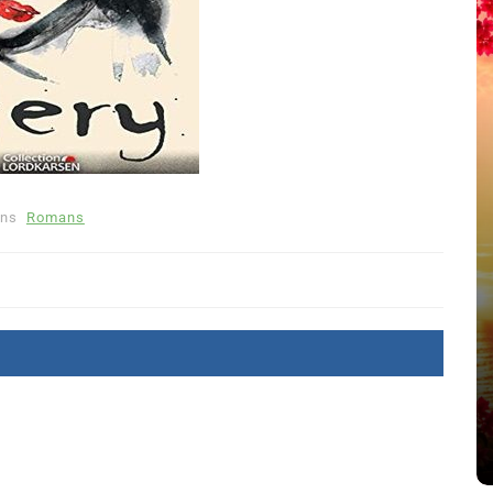
ns
Romans
été
Dans
Thriller
Le coupable n’est pas Camille
de Clara Delcourt
8 Juil 2026
0