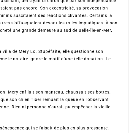
fascinant, défrayait la chronique par son indépendance
aient pas encore. Son excentricité, sa provocation
inins suscitaient des réactions clivantes. Certains la
utres s’offusquaient devant les toiles impudiques. À son
 acheté une grande demeure au sud de Belle-Île-en-Mer,
 villa de Mery Lo. Stupéfaite, elle questionne son
e le notaire ignore le motif d’une telle donation. Le
son. Mery enfilait son manteau, chaussait ses bottes,
 que son chien Tiber remuait la queue en l’observant
ne. Rien ni personne n’aurait pu empêcher la vieille
 sénescence qui se faisait de plus en plus pressante,