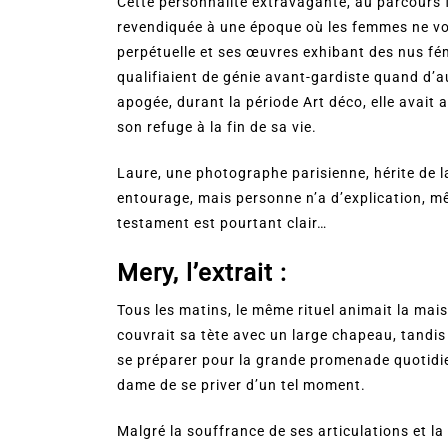
Cette personnalité extravagante, au parcours 
revendiquée à une époque où les femmes ne vot
perpétuelle et ses œuvres exhibant des nus fém
qualifiaient de génie avant-gardiste quand d’a
apogée, durant la période Art déco, elle avait
son refuge à la fin de sa vie.
Laure, une photographe parisienne, hérite de la
entourage, mais personne n’a d’explication, mêm
testament est pourtant clair…
Mery, l’extrait :
Tous les matins, le même rituel animait la mai
couvrait sa tète avec un large chapeau, tandis
se préparer pour la grande promenade quotidien
dame de se priver d’un tel moment.
Malgré la souffrance de ses articulations et la