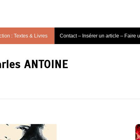
tion : Textes & Livres
Contact – Insérer un article – Faire 
arles ANTOINE