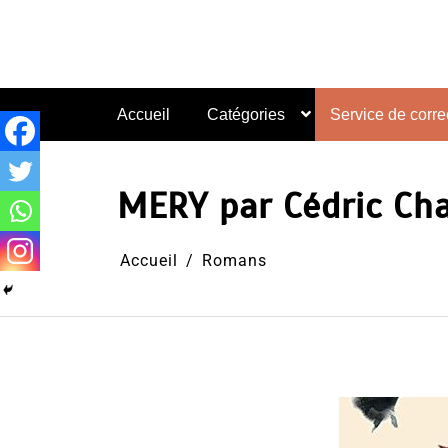
Aller
au
contenu
Accueil
Catégories
Service de correc
MERY par Cédric Ch
Accueil
Romans