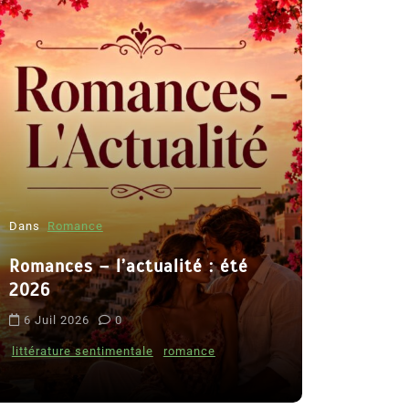
Dans
Romance
Romances – l’actualité : été
Dans
Thriller
2026
Le coupab
6 Juil 2026
0
de Clara 
littérature sentimentale
romance
8 Juil 2026