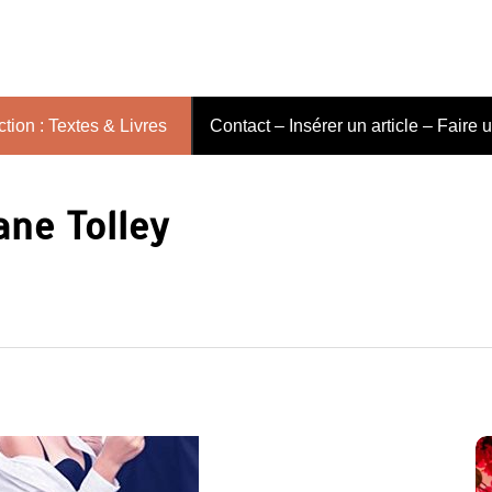
tion : Textes & Livres
Contact – Insérer un article – Faire 
ane Tolley