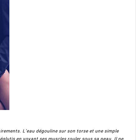
irements. L’eau dégouline sur son torse et une simple
déglutis en voyant ses muscles rouler sous sa peau. Il ne