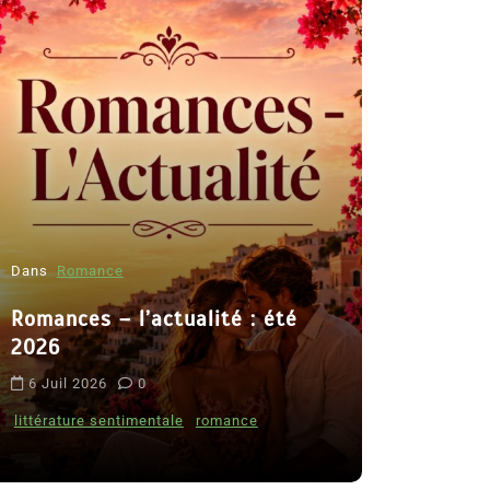
Dans
Romance
Romances – l’actualité : été
Dans
Thriller
2026
Le coupable
6 Juil 2026
0
de Clara De
littérature sentimentale
romance
8 Juil 2026