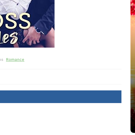
ns
Romance
é
Dans
Thriller
Le coupable n’est pas Camille
de Clara Delcourt
8 Juil 2026
0