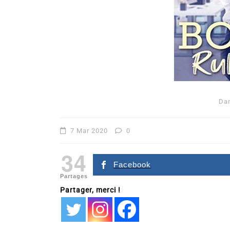
Da
Dans
Romance
7 Mar 2020
0
Romances – l’actualité : ét
34
2026
Facebook
Partages
6 Juil 2026
0
Partager, merci !
littérature sentimentale
romance