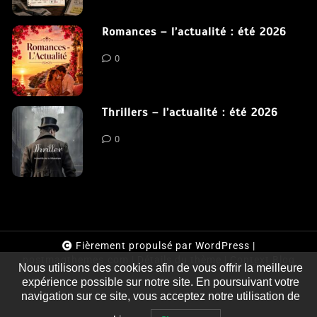
Clara Delcourt
0
Romances – l’actualité : été 2026
0
Thrillers – l’actualité : été 2026
0
Fièrement propulsé par WordPress
|
postmagthemes.com
|
Détails du thème
|
Context Blog