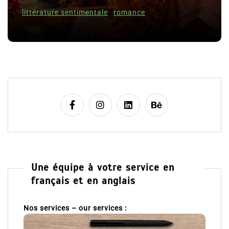
Romances – l’actualité : été 2026
t
i
6 Juil 2026
0
c
littérature sentimentale
romance
l
e
Une équipe à votre service en
français et en anglais