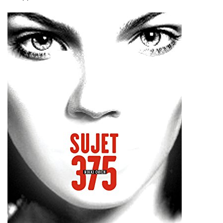
un
thriller
psychologique à l’intrigue diabolique, où la
tension monte au fil des pages jusqu’à devenir
insupportable.