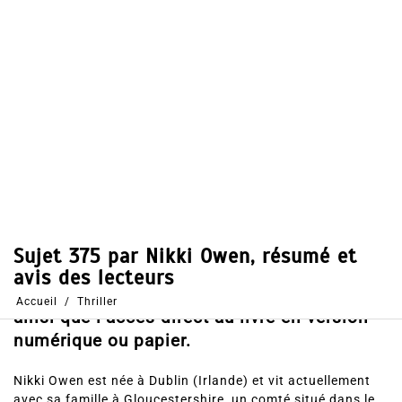
Dans
Thriller
9 Fév 2017
0
67
Partages
Partager, merci !
Sujet 375 par Nikki Owen, voici le résumé
du roman, les votes et avis des lecteurs
ainsi que l’accès direct au livre en version
numérique ou papier.