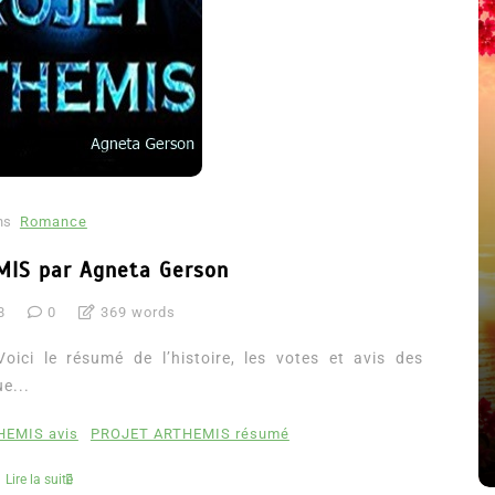
ns
Romance
IS par Agneta Gerson
Dans
Romance
8
0
369 words
Romances – l’ac
Thriller
2026
ci le résumé de l’histoire, les votes et avis des
oupable n’est pas Camille
e...
6 Juil 2026
0
lara Delcourt
littérature sentiment
EMIS avis
PROJET ARTHEMIS résumé
il 2026
0
4 779 words
Lire la suite