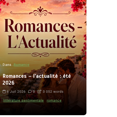
tualité : été
Dans
Thriller
Le coupable n’est pas Cam
3 052 words
de Clara Delcourt
ale
romance
8 Juil 2026
0
4 779 words