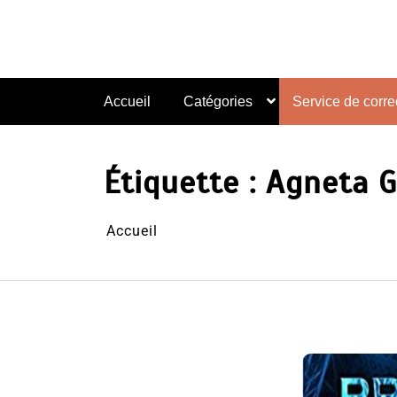
Aller
au
contenu
Accueil
Catégories
Service de correc
Étiquette :
Agneta G
Accueil