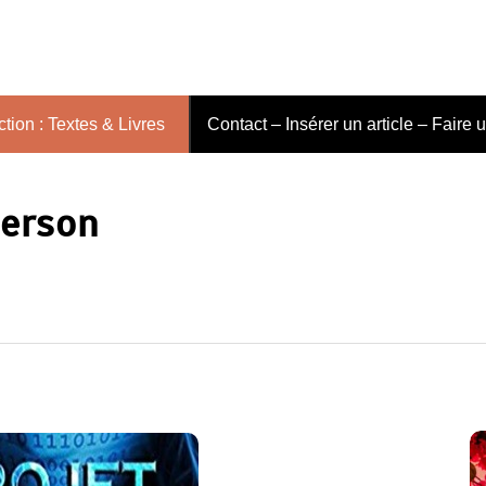
tion : Textes & Livres
Contact – Insérer un article – Faire 
erson