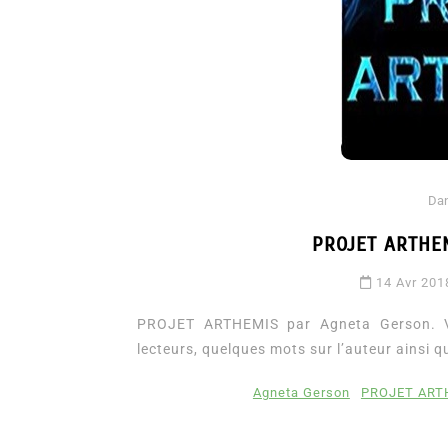
Da
PROJET ARTHEM
Dans
Romance
14 Avr 201
Romances – l’actualité : été
Dans
2026
PROJET ARTHEMIS par Agneta Gerson. Voi
Le c
lecteurs, quelques mots sur l’auteur ainsi qu
6 Juil 2026
0
3 052 words
de C
littérature sentimentale
romance
Agneta Gerson
PROJET ARTH
8 Ju