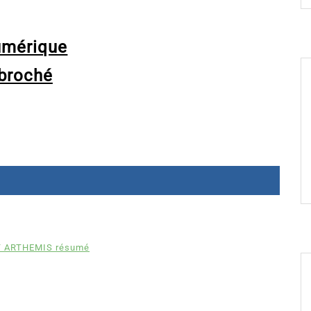
umérique
broché
 ARTHEMIS résumé