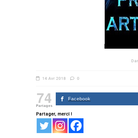
Da
Dans
Romance
14 Avr 2018
0
Romances – l’actualité : 
74
2026
Facebook
Partages
6 Juil 2026
0
Partager, merci !
littérature sentimentale
romance