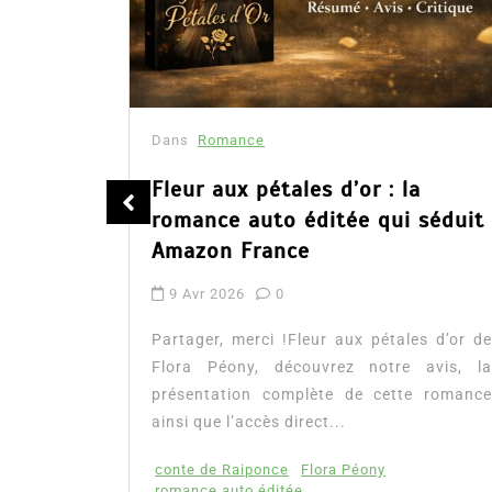
Dans
Romance
été
Fleur aux pétales d’or : la
romance auto éditée qui séduit
Amazon France
9 Avr 2026
0
tualité :
es à lire
Partager, merci !Fleur aux pétales d’or de
mour, les
Flora Péony, découvrez notre avis, la
présentation complète de cette romance
ainsi que l’accès direct...
conte de Raiponce
Flora Péony
romance auto éditée