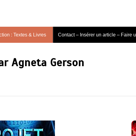
tion : Textes & Livres
Contact – Insérer un article – Faire 
ar Agneta Gerson