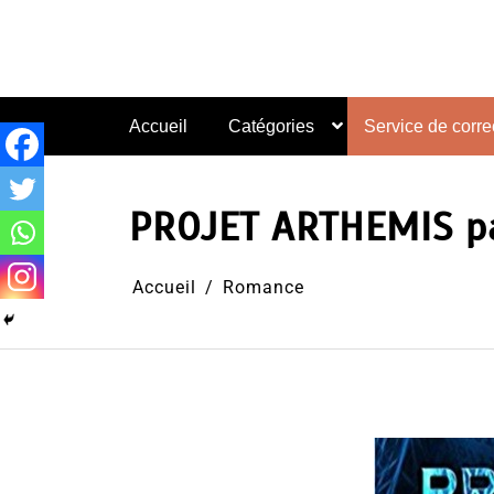
Aller
au
contenu
Accueil
Catégories
Service de correc
PROJET ARTHEMIS p
Accueil
Romance