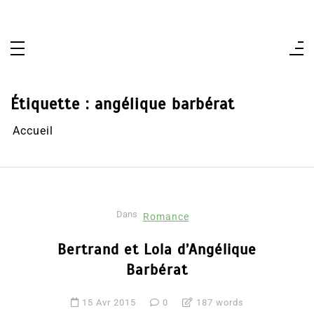
Aller
au
contenu
Étiquette :
angélique barbérat
Accueil
Dans
Romance
Bertrand et Lola d’Angélique
Barbérat
15 Avr 2015
0
187 words