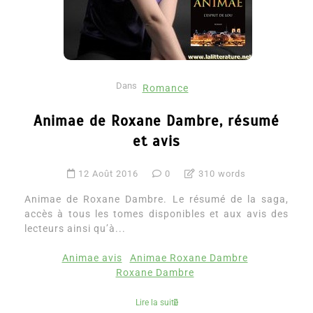
Dans
Romance
Animae de Roxane Dambre, résumé
et avis
12 Août 2016
0
310 words
Animae de Roxane Dambre. Le résumé de la saga,
accès à tous les tomes disponibles et aux avis des
lecteurs ainsi qu’à...
Animae avis
Animae Roxane Dambre
Roxane Dambre
Lire la suite