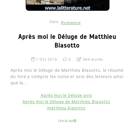
Dans
Romance
Après moi le Déluge de Matthieu
Biasotto
1 Oct 2016
0
464 words
Après moi le Déluge de Matthieu Biasotto, le résumé
du livre y compris les votes et avis des lecteurs ainsi
que la...
Après moi le Déluge avis
Après moi le Déluge de Matthieu Biasotto
matthieu biasotto
Lire la suite