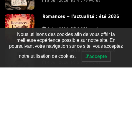
8 Juil 2026
4 779 words
Romances – l’actualité : été 2026
6 Juil 2026
3 052 words
Nous utilisons des cookies afin de vous offrir la
meilleure expérience possible sur notre site. En
poursuivant votre navigation sur ce site, vous acceptez
Thrillers – l’actualité : été 2026
notre utilisation de cookies.
J'accepte
4 Juil 2026
2 995 words
Le coupable n’est pas Camille de
Clara Delcourt
0
4 779 words
Romances – l’actualité : été 2026