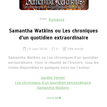
Dans
Romance
Samantha Watkins ou Les chroniques
d’un quotidien extraordinaire
13 Juin 2018
0
298 words
Samantha Watkins ou Les chroniques d’un quotidien
extraordinaire. Voici le résumé de l’histoire, tous les
tomes disponibles et quelques mots sur l’auteur.
Aurélie Venem
Les chroniques d'un quotidien extraordinaire
Samantha Watkins
Lire la suite