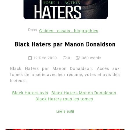
Dans
Guides - essais - biographies
Black Haters par Manon Donaldson
12 Déc 2020
0
360 words
Black Haters par Manon Donaldson. Accès aux
tomes de la série avec leur résumé, votes et avis des
lecteurs.
Black Haters avis
Black Haters Manon Donaldson
Black Haters tous les tomes
Lire la suite