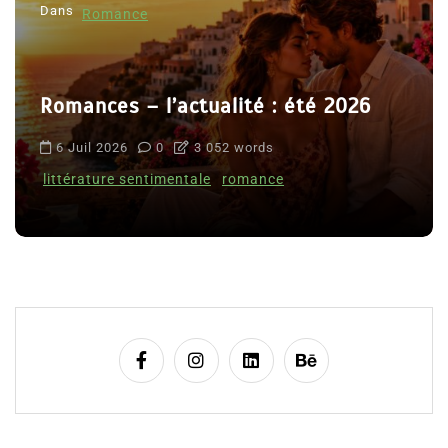
Dans
Romance
Romances – l’actualité : été 2026
6 Juil 2026
0
3 052 words
littérature sentimentale
romance