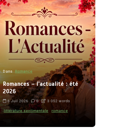
Dans
Romance
Romances – l’actualité : été
Dans
Thriller
2026
Le coupab
6 Juil 2026
0
3 052 words
de Clara 
littérature sentimentale
romance
8 Juil 2026