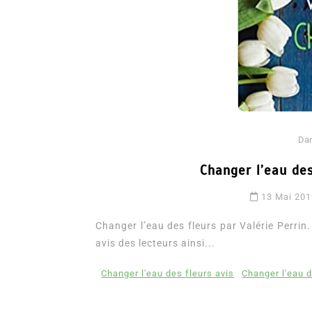
Da
Changer l’eau des
Dans
Romance
13 Mai 201
Romances – l’actualité : 
2026
Changer l’eau des fleurs par Valérie Perrin. 
avis des lecteurs ainsi...
6 Juil 2026
0
3 052 words
littérature sentimentale
romance
Changer l'eau des fleurs avis
Changer l'eau d