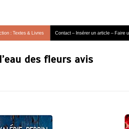
tion : Textes & Livres
Contact – Insérer un article – Faire 
’eau des fleurs avis