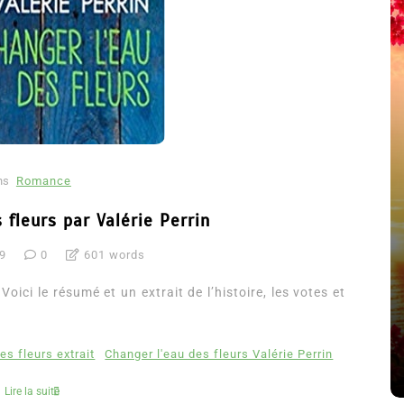
ns
Romance
 fleurs par Valérie Perrin
9
0
601 words
été
Dans
Thriller
Voici le résumé et un extrait de l’histoire, les votes et
Le coupable n’est pas Camille
de Clara Delcourt
es fleurs extrait
Changer l'eau des fleurs Valérie Perrin
8 Juil 2026
0
4 779 words
Lire la suite