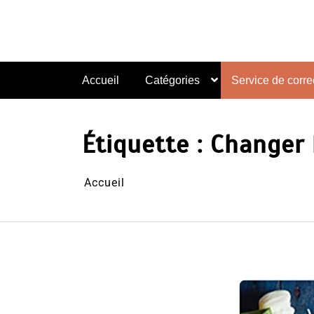
Aller
au
contenu
Accueil
Catégories
Service de correc
Étiquette :
Changer l
Accueil