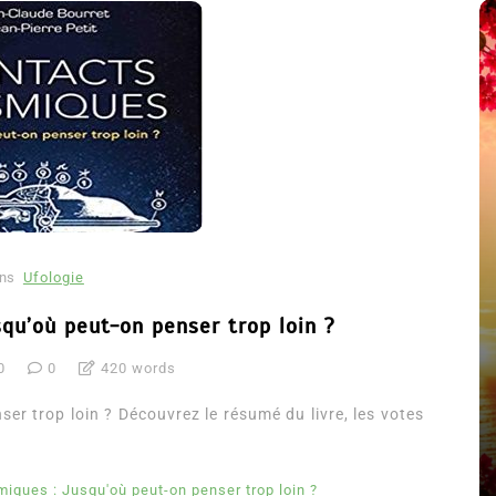
ns
Ufologie
qu’où peut-on penser trop loin ?
0
0
420 words
été
Dans
Thriller
r trop loin ? Découvrez le résumé du livre, les votes
Le coupable n’est pas Camille
de Clara Delcourt
iques : Jusqu'où peut-on penser trop loin ?