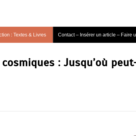
tion : Textes & Livres
Contact – Insérer un article – Faire 
 cosmiques : Jusqu’où peut