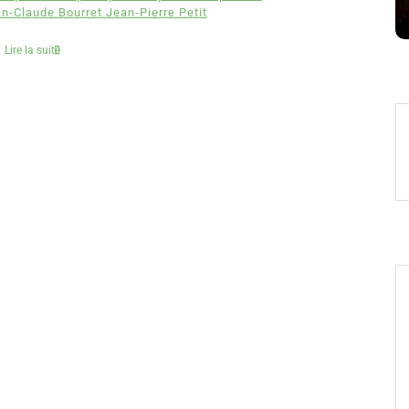
8 Juil 2026
0
4 779 words
-Claude Bourret Jean-Pierre Petit
Lire la suite