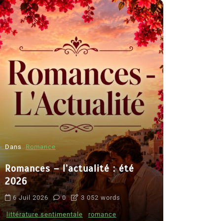
Dans
Romance
Romances – l’actualité : été
Dans
Thriller
2026
Le coupab
6 Juil 2026
0
3 052 words
de Clara 
littérature sentimentale
romance