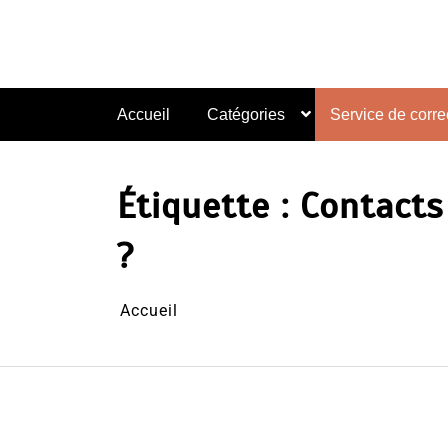
Aller
au
contenu
Accueil
Catégories
Service de correc
Étiquette :
Contacts
?
Accueil