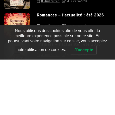
8 Juil 2026
4 779 words
Romances – l’actualité : été 2026
6 Juil 2026
3 052 words
Nous utilisons des cookies afin de vous offrir la
meilleure expérience possible sur notre site. En
poursuivant votre navigation sur ce site, vous acceptez
Thrillers – l’actualité : été 2026
notre utilisation de cookies.
J'accepte
4 Juil 2026
2 995 words
Le coupable n’est pas Camille de
Clara Delcourt
0
4 779 words
Romances – l’actualité : été 2026