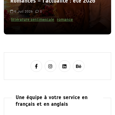
Romances – l’actualité : été 2026
t
i
6 Juil 2026
0
c
littérature sentimentale
romance
l
e
Une équipe à votre service en
français et en anglais