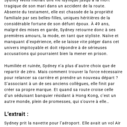
Sydney Wells menait une vie idyllique jusqu’à la mort
tragique de son mari dans un accident de la route.
Absente du testament, elle est chassée de la propriété
familiale par ses belles-filles, uniques héritières de la
considérable fortune de son défunt époux. À 49 ans,
malgré des mises en garde, Sydney retourne donc à ses
premières amours, la mode, en tant que styliste. Naïve et
manquant d’expérience, elle se laisse vite piéger dans cet
univers impitoyable et doit répondre à de sérieuses
accusations qui pourraient bien la mener en prison.
Humiliée et ruinée, Sydney n’a plus d’autre choix que de
repartir de zéro. Mais comment trouver la force nécessaire
pour relancer sa carrière et prendre un nouveau départ ?
S’associant à un de ses anciens collègues, elle finit par
créer sa propre marque. Et quand sa route croise celle
d’un séduisant banquier résidant à Hong Kong, c’est un
autre monde, plein de promesses, qui s’ouvre à elle…
L’extrait :
Sydney prit la navette pour l’aéroport. Elle avait un vol Air