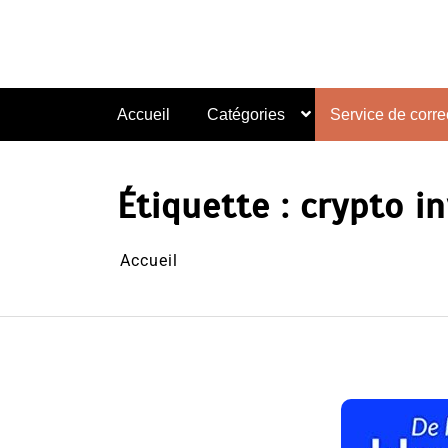
Aller
au
contenu
Accueil
Catégories
Service de correc
Étiquette :
crypto i
Accueil