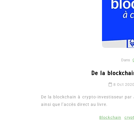
Dans
De la blockchai
Dans
Romance
8 Oct 202
Romances – l’actualité : 
2026
De la blockchain à crypto-investisseur par 
ainsi que l’accès direct au livre.
6 Juil 2026
0
3 052 words
littérature sentimentale
romance
Blockchain
cryp