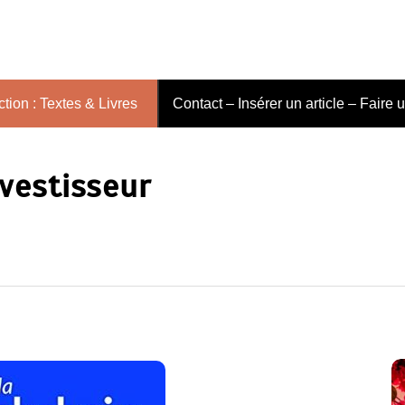
tion : Textes & Livres
Contact – Insérer un article – Faire 
nvestisseur