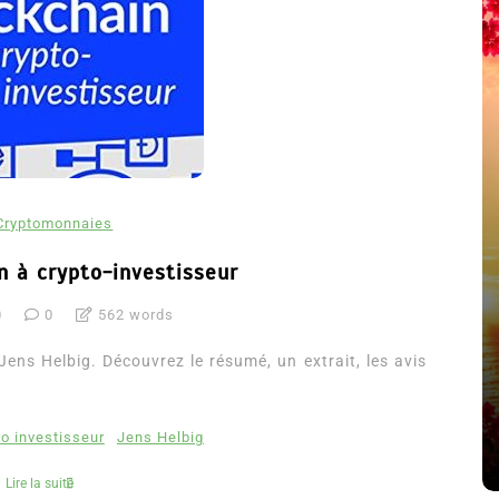
Cryptomonnaies
n à crypto-investisseur
0
0
562 words
été
Dans
Thriller
Jens Helbig. Découvrez le résumé, un extrait, les avis
Le coupable n’est pas Camille
de Clara Delcourt
to investisseur
Jens Helbig
8 Juil 2026
0
4 779 words
Lire la suite