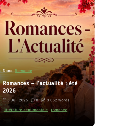
Dans
Romance
Romances – l’actualité : été
Dans
Thriller
2026
Le coupab
6 Juil 2026
0
3 052 words
de Clara 
littérature sentimentale
romance
8 Juil 2026