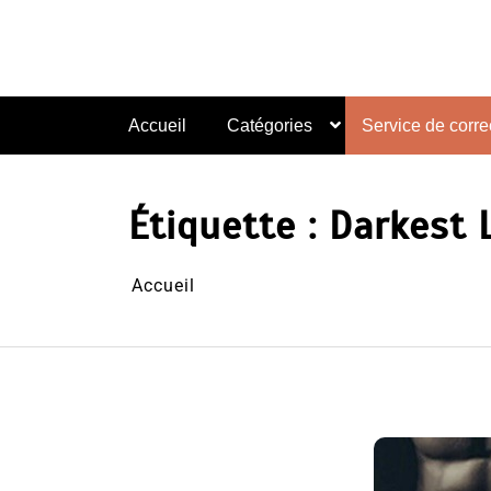
Aller
au
contenu
Accueil
Catégories
Service de correc
Étiquette :
Darkest 
Accueil