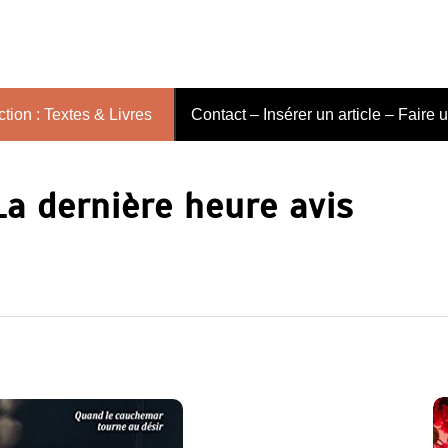
tion : Textes & Livres
Contact – Insérer un article – Faire 
La dernière heure avis