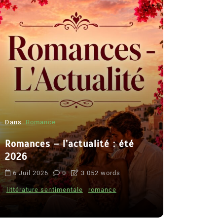
Dans
Romance
Romances – l’actualité : été
Dans
Thriller
2026
Le coupab
6 Juil 2026
0
3 052 words
de Clara 
littérature sentimentale
romance
8 Juil 2026