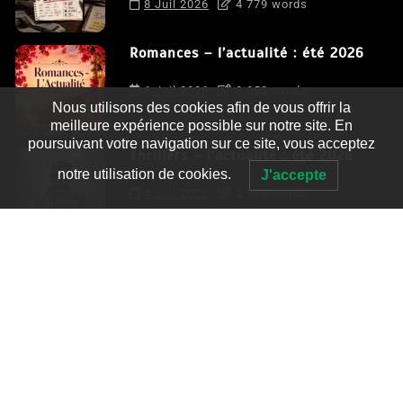
8 Juil 2026
4 779 words
Romances – l’actualité : été 2026
6 Juil 2026
3 052 words
Nous utilisons des cookies afin de vous offrir la
meilleure expérience possible sur notre site. En
poursuivant votre navigation sur ce site, vous acceptez
Thrillers – l’actualité : été 2026
notre utilisation de cookies.
J'accepte
4 Juil 2026
2 995 words
Le coupable n’est pas Camille de
Clara Delcourt
0
4 779 words
Romances – l’actualité : été 2026