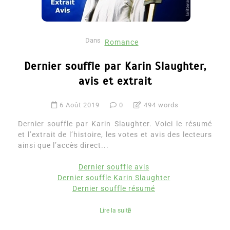
Dans
Romance
Dernier souffle par Karin Slaughter,
avis et extrait
6 Août 2019
0
494 words
Dernier souffle par Karin Slaughter. Voici le résumé
et l’extrait de l’histoire, les votes et avis des lecteurs
ainsi que l’accès direct...
Dernier souffle avis
Dernier souffle Karin Slaughter
Dernier souffle résumé
Lire la suite