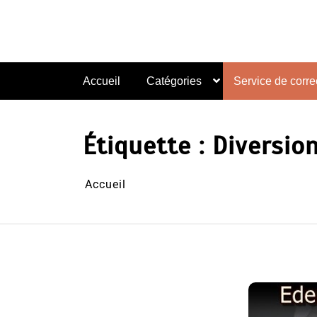
Aller
au
contenu
Accueil
Catégories
Service de correc
Étiquette :
Diversio
Accueil