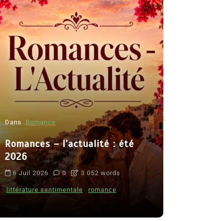
Dans
Romance
Romances – l’actualité : été
Dans
Thriller
2026
Le coupab
6 Juil 2026
0
3 052 words
de Clara 
littérature sentimentale
romance
8 Juil 2026