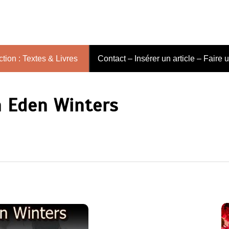
tion : Textes & Livres
Contact – Insérer un article – Faire 
n Eden Winters