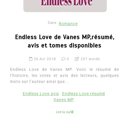
Dans
Romance
Endless Love de Vanes MP,résumé,
avis et tomes disponibles
26 Avr 2018
0
237 words
Endless Love de Vanes MP. Voici le résumé de
l’histoire, les votes et avis des lecteurs, quelques
mots sur l’auteur ainsi que...
Endless Love avis
Endless Love résumé
Vanes MP
Lire la suite