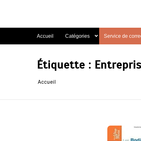
Aller
au
contenu
Accueil
Catégories
Service de correc
Étiquette :
Entrepri
Accueil