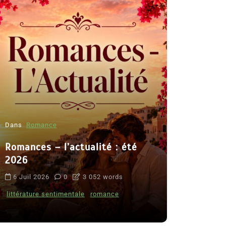
Dans
Romance
Romances – l’actualité : été
Dans
Thriller
2026
Le coupab
6 Juil 2026
0
3 052 words
de Clara 
littérature sentimentale
romance
8 Juil 2026