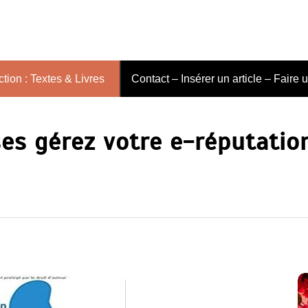
tion : Textes & Livres
Contact – Insérer un article – Faire 
ses gérez votre e-réputatio