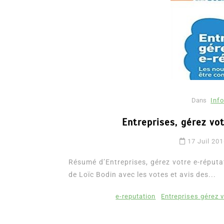
Dans
Info
Entreprises, gérez vo
Dans
Romance
17 Juil 20
Romances – l’actualité : 
2026
Résumé d’Entreprises, gérez votre e-réputa
de Loïc Bodin avec les votes et avis des...
6 Juil 2026
0
3 052 words
littérature sentimentale
romance
e-reputation
Entreprises gérez v