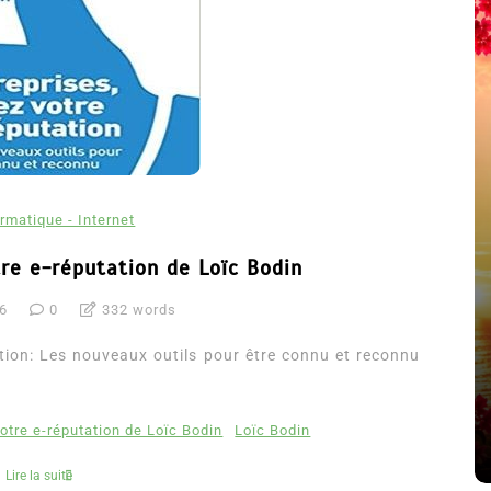
rmatique - Internet
tre e-réputation de Loïc Bodin
16
0
332 words
été
Dans
Thriller
tion: Les nouveaux outils pour être connu et reconnu
Le coupable n’est pas Camille
de Clara Delcourt
otre e-réputation de Loïc Bodin
Loïc Bodin
8 Juil 2026
0
4 779 words
Lire la suite